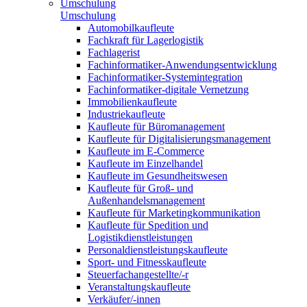
Umschulung
Umschulung
Automobilkaufleute
Fachkraft für Lagerlogistik
Fachlagerist
Fachinformatiker-Anwendungsentwicklung
Fachinformatiker-Systemintegration
Fachinformatiker-digitale Vernetzung
Immobilienkaufleute
Industriekaufleute
Kaufleute für Büromanagement
Kaufleute für Digitalisierungsmanagement
Kaufleute im E-Commerce
Kaufleute im Einzelhandel
Kaufleute im Gesundheitswesen
Kaufleute für Groß- und
Außenhandelsmanagement
Kaufleute für Marketingkommunikation
Kaufleute für Spedition und
Logistikdienstleistungen
Personaldienstleistungskaufleute
Sport- und Fitnesskaufleute
Steuerfachangestellte/-r
Veranstaltungskaufleute
Verkäufer/-innen