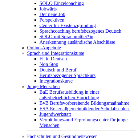
SOLO Einzelcoaching
Jobwärts
Der neue Job
Perspektiven
Center für Existenzgründung
Sprachcoaching berufsbezogenes Deutsch
SOLO mit Sprachmittler*in
Anerkennung ausländische Abschlüsse
Online-Angebote
Sprach-und Integrationskurse
Fit in Deutsch
Non Stop
Deutsch und Beruf
Berufsbezogener Sprachkurs
Integrationskurse
Junge Menschen
BaE Berufsausbildung in einer
außerbetrieblichen Einrichtung
BvB Berufsvorbereitende Bildungsmaßnahme
ESA Erster allgemeinbildender Schulabschluss
Jugendwerkstatt
Vermittlungs-und Erprobungscenter für junge
Menschen
Fachschulen und Gesundheitswesen