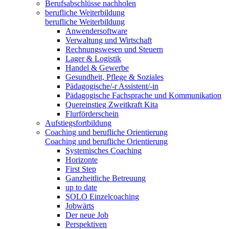
Berufsabschlüsse nachholen
berufliche Weiterbildung
berufliche Weiterbildung
Anwendersoftware
Verwaltung und Wirtschaft
Rechnungswesen und Steuern
Lager & Logistik
Handel & Gewerbe
Gesundheit, Pflege & Soziales
Pädagogische/-r Assistent/-in
Pädagogische Fachsprache und Kommunikation
Quereinstieg Zweitkraft Kita
Flurförderschein
Aufstiegsfortbildung
Coaching und berufliche Orientierung
Coaching und berufliche Orientierung
Systemisches Coaching
Horizonte
First Step
Ganzheitliche Betreuung
up to date
SOLO Einzelcoaching
Jobwärts
Der neue Job
Perspektiven