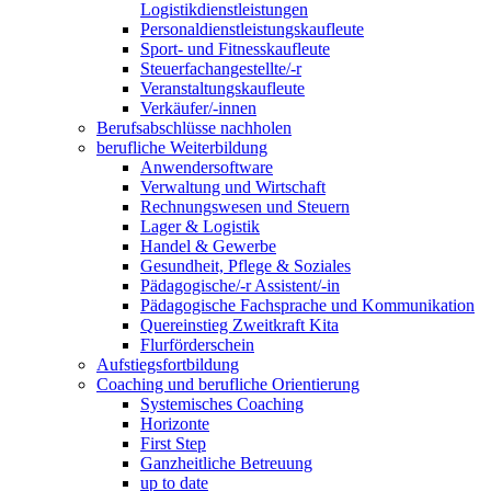
Logistikdienstleistungen
Personaldienstleistungskaufleute
Sport- und Fitnesskaufleute
Steuerfachangestellte/-r
Veranstaltungskaufleute
Verkäufer/-innen
Berufsabschlüsse nachholen
berufliche Weiterbildung
Anwendersoftware
Verwaltung und Wirtschaft
Rechnungswesen und Steuern
Lager & Logistik
Handel & Gewerbe
Gesundheit, Pflege & Soziales
Pädagogische/-r Assistent/-in
Pädagogische Fachsprache und Kommunikation
Quereinstieg Zweitkraft Kita
Flurförderschein
Aufstiegsfortbildung
Coaching und berufliche Orientierung
Systemisches Coaching
Horizonte
First Step
Ganzheitliche Betreuung
up to date