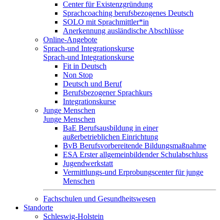
Center für Existenzgründung
Sprachcoaching berufsbezogenes Deutsch
SOLO mit Sprachmittler*in
Anerkennung ausländische Abschlüsse
Online-Angebote
Sprach-und Integrationskurse
Sprach-und Integrationskurse
Fit in Deutsch
Non Stop
Deutsch und Beruf
Berufsbezogener Sprachkurs
Integrationskurse
Junge Menschen
Junge Menschen
BaE Berufsausbildung in einer
außerbetrieblichen Einrichtung
BvB Berufsvorbereitende Bildungsmaßnahme
ESA Erster allgemeinbildender Schulabschluss
Jugendwerkstatt
Vermittlungs-und Erprobungscenter für junge
Menschen
Fachschulen und Gesundheitswesen
Standorte
Schleswig-Holstein