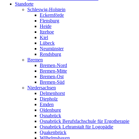
Standorte
Schleswig-Holstein
Eckernförde
Flensburg
Heide
Itzehoe
Kiel
Lübeck
Neumünster
Rendsburg
Bremen
Bremen-Nord
Bremen-Mitte
Bremen-Ost
Bremen-Süd
Niedersachsen
Delmenhorst
Diepholz
Emden
Oldenburg
Osnabrück
Osnabrück Berufsfachschule für Ergotherapie
Osnabrück Lehranstalt für Logopädie
Quakenbrück
Wilhelmshaven