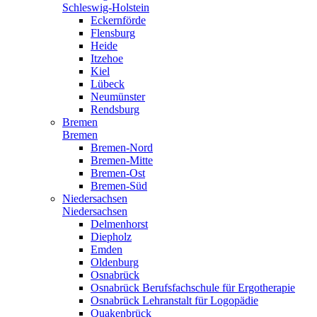
Schleswig-Holstein
Eckernförde
Flensburg
Heide
Itzehoe
Kiel
Lübeck
Neumünster
Rendsburg
Bremen
Bremen
Bremen-Nord
Bremen-Mitte
Bremen-Ost
Bremen-Süd
Niedersachsen
Niedersachsen
Delmenhorst
Diepholz
Emden
Oldenburg
Osnabrück
Osnabrück Berufsfachschule für Ergotherapie
Osnabrück Lehranstalt für Logopädie
Quakenbrück