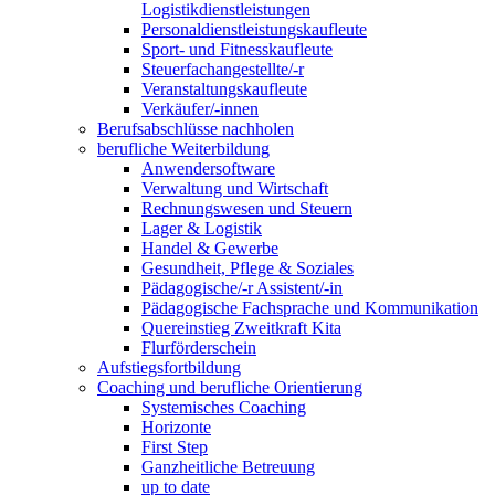
Logistikdienstleistungen
Personaldienstleistungskaufleute
Sport- und Fitnesskaufleute
Steuerfachangestellte/-r
Veranstaltungskaufleute
Verkäufer/-innen
Berufsabschlüsse nachholen
berufliche Weiterbildung
Anwendersoftware
Verwaltung und Wirtschaft
Rechnungswesen und Steuern
Lager & Logistik
Handel & Gewerbe
Gesundheit, Pflege & Soziales
Pädagogische/-r Assistent/-in
Pädagogische Fachsprache und Kommunikation
Quereinstieg Zweitkraft Kita
Flurförderschein
Aufstiegsfortbildung
Coaching und berufliche Orientierung
Systemisches Coaching
Horizonte
First Step
Ganzheitliche Betreuung
up to date