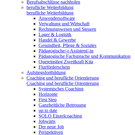
Berufsabschlüsse nachholen
berufliche Weiterbildung
berufliche Weiterbildung
Anwendersoftware
Verwaltung und Wirtschaft
Rechnungswesen und Steuern
Lager & Logistik
Handel & Gewerbe
Gesundheit, Pflege & Soziales
Pädagogische/-r Assistent/-in
Pädagogische Fachsprache und Kommunikation
Quereinstieg Zweitkraft Kita
Flurförderschein
Aufstiegsfortbildung
Coaching und berufliche Orientierung
Coaching und berufliche Orientierung
Systemisches Coaching
Horizonte
First Step
Ganzheitliche Betreuung
up to date
SOLO Einzelcoaching
Jobwärts
Der neue Job
Perspektiven