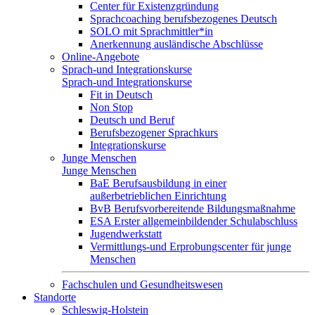
Center für Existenzgründung
Sprachcoaching berufsbezogenes Deutsch
SOLO mit Sprachmittler*in
Anerkennung ausländische Abschlüsse
Online-Angebote
Sprach-und Integrationskurse
Sprach-und Integrationskurse
Fit in Deutsch
Non Stop
Deutsch und Beruf
Berufsbezogener Sprachkurs
Integrationskurse
Junge Menschen
Junge Menschen
BaE Berufsausbildung in einer
außerbetrieblichen Einrichtung
BvB Berufsvorbereitende Bildungsmaßnahme
ESA Erster allgemeinbildender Schulabschluss
Jugendwerkstatt
Vermittlungs-und Erprobungscenter für junge
Menschen
Fachschulen und Gesundheitswesen
Standorte
Schleswig-Holstein