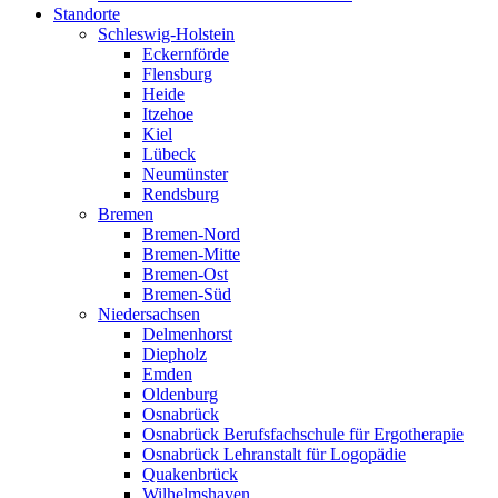
Standorte
Schleswig-Holstein
Eckernförde
Flensburg
Heide
Itzehoe
Kiel
Lübeck
Neumünster
Rendsburg
Bremen
Bremen-Nord
Bremen-Mitte
Bremen-Ost
Bremen-Süd
Niedersachsen
Delmenhorst
Diepholz
Emden
Oldenburg
Osnabrück
Osnabrück Berufsfachschule für Ergotherapie
Osnabrück Lehranstalt für Logopädie
Quakenbrück
Wilhelmshaven