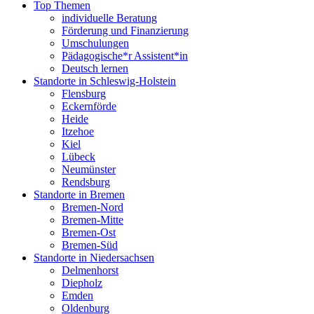
Top Themen
individuelle Beratung
Förderung und Finanzierung
Umschulungen
Pädagogische*r Assistent*in
Deutsch lernen
Standorte in Schleswig-Holstein
Flensburg
Eckernförde
Heide
Itzehoe
Kiel
Lübeck
Neumünster
Rendsburg
Standorte in Bremen
Bremen-Nord
Bremen-Mitte
Bremen-Ost
Bremen-Süd
Standorte in Niedersachsen
Delmenhorst
Diepholz
Emden
Oldenburg