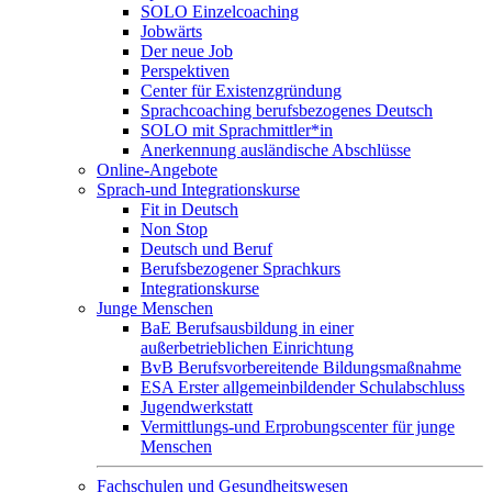
SOLO Einzelcoaching
Jobwärts
Der neue Job
Perspektiven
Center für Existenzgründung
Sprachcoaching berufsbezogenes Deutsch
SOLO mit Sprachmittler*in
Anerkennung ausländische Abschlüsse
Online-Angebote
Sprach-und Integrationskurse
Fit in Deutsch
Non Stop
Deutsch und Beruf
Berufsbezogener Sprachkurs
Integrationskurse
Junge Menschen
BaE Berufsausbildung in einer
außerbetrieblichen Einrichtung
BvB Berufsvorbereitende Bildungsmaßnahme
ESA Erster allgemeinbildender Schulabschluss
Jugendwerkstatt
Vermittlungs-und Erprobungscenter für junge
Menschen
Fachschulen und Gesundheitswesen