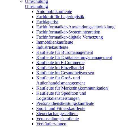
Umschulung
Umschulung
Automobilkaufleute
Fachkraft für Lagerlogistik
Fachlagerist
Fachinformatiker-Anwendungsentwicklung
Fachinformatiker-Systemintegration
Fachinformatiker-digitale Vernetzung
Immobilienkaufleute
Industriekaufleute
Kaufleute für Büromanagement
Kaufleute für Digitalisierungsmanagement
Kaufleute im E-Commerce
Kaufleute im Einzelhandel
Kaufleute im Gesundheitswesen
Kaufleute für Groß- und
Außenhandelsmanagement
Kaufleute für Marketingkommunikation
Kaufleute für Spedition und
Logistikdienstleistungen
Personaldienstleistungskaufleute
Sport- und Fitnesskaufleute
Steuerfachangestellte/-r
Veranstaltungskaufleute
Verkäufer/-innen