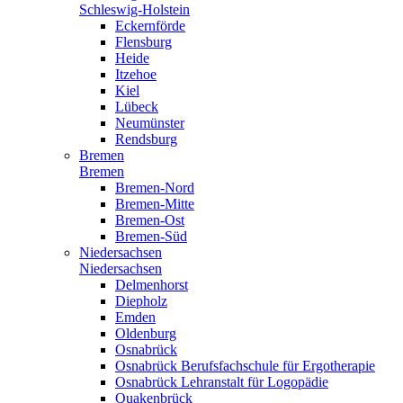
Schleswig-Holstein
Eckernförde
Flensburg
Heide
Itzehoe
Kiel
Lübeck
Neumünster
Rendsburg
Bremen
Bremen
Bremen-Nord
Bremen-Mitte
Bremen-Ost
Bremen-Süd
Niedersachsen
Niedersachsen
Delmenhorst
Diepholz
Emden
Oldenburg
Osnabrück
Osnabrück Berufsfachschule für Ergotherapie
Osnabrück Lehranstalt für Logopädie
Quakenbrück