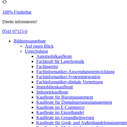
100% Förderbar
Direkt informieren!
0541 97115-0
Bildungsangebote
Auf einen Blick
Umschulung
Automobilkaufleute
Fachkraft für Lagerlogistik
Fachlagerist
Fachinformatiker-Anwendungsentwicklung
Fachinformatiker-Systemintegration
Fachinformatiker-digitale Vernetzung
Immobilienkaufleute
Industriekaufleute
Kaufleute für Büromanagement
Kaufleute für Digitalisierungsmanagement
Kaufleute im E-Commerce
Kaufleute im Einzelhandel
Kaufleute im Gesundheitswesen
Kaufleute für Groß- und Außenhandelsmanageme