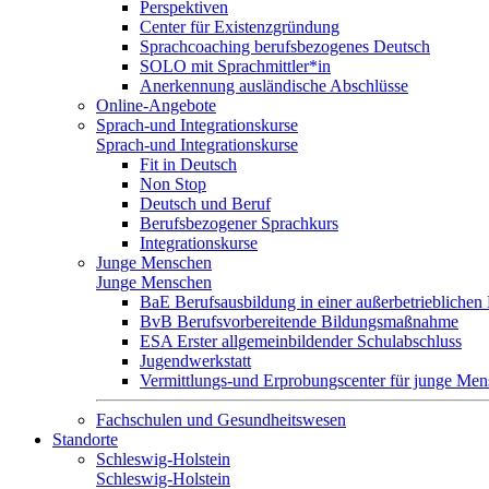
Perspektiven
Center für Existenzgründung
Sprachcoaching berufsbezogenes Deutsch
SOLO mit Sprachmittler*in
Anerkennung ausländische Abschlüsse
Online-Angebote
Sprach-und Integrationskurse
Sprach-und Integrationskurse
Fit in Deutsch
Non Stop
Deutsch und Beruf
Berufsbezogener Sprachkurs
Integrationskurse
Junge Menschen
Junge Menschen
BaE Berufsausbildung in einer außerbetrieblichen
BvB Berufsvorbereitende Bildungsmaßnahme
ESA Erster allgemeinbildender Schulabschluss
Jugendwerkstatt
Vermittlungs-und Erprobungscenter für junge Me
Fachschulen und Gesundheitswesen
Standorte
Schleswig-Holstein
Schleswig-Holstein