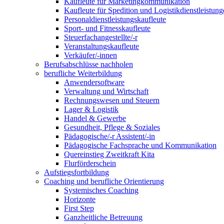
Kaufleute für Marketingkommunikation
Kaufleute für Spedition und Logistikdienstleistun
Personaldienstleistungskaufleute
Sport- und Fitnesskaufleute
Steuerfachangestellte/-r
Veranstaltungskaufleute
Verkäufer/-innen
Berufsabschlüsse nachholen
berufliche Weiterbildung
Anwendersoftware
Verwaltung und Wirtschaft
Rechnungswesen und Steuern
Lager & Logistik
Handel & Gewerbe
Gesundheit, Pflege & Soziales
Pädagogische/-r Assistent/-in
Pädagogische Fachsprache und Kommunikation
Quereinstieg Zweitkraft Kita
Flurförderschein
Aufstiegsfortbildung
Coaching und berufliche Orientierung
Systemisches Coaching
Horizonte
First Step
Ganzheitliche Betreuung