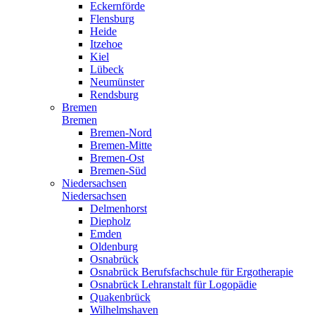
Eckernförde
Flensburg
Heide
Itzehoe
Kiel
Lübeck
Neumünster
Rendsburg
Bremen
Bremen
Bremen-Nord
Bremen-Mitte
Bremen-Ost
Bremen-Süd
Niedersachsen
Niedersachsen
Delmenhorst
Diepholz
Emden
Oldenburg
Osnabrück
Osnabrück Berufsfachschule für Ergotherapie
Osnabrück Lehranstalt für Logopädie
Quakenbrück
Wilhelmshaven