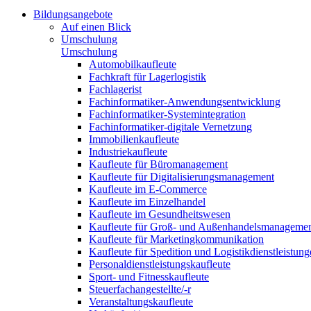
Bildungsangebote
Auf einen Blick
Umschulung
Umschulung
Automobilkaufleute
Fachkraft für Lagerlogistik
Fachlagerist
Fachinformatiker-Anwendungsentwicklung
Fachinformatiker-Systemintegration
Fachinformatiker-digitale Vernetzung
Immobilienkaufleute
Industriekaufleute
Kaufleute für Büromanagement
Kaufleute für Digitalisierungsmanagement
Kaufleute im E-Commerce
Kaufleute im Einzelhandel
Kaufleute im Gesundheitswesen
Kaufleute für Groß- und Außenhandelsmanageme
Kaufleute für Marketingkommunikation
Kaufleute für Spedition und Logistikdienstleistun
Personaldienstleistungskaufleute
Sport- und Fitnesskaufleute
Steuerfachangestellte/-r
Veranstaltungskaufleute