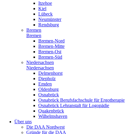
Itzehoe
Kiel
Lübeck
Neumünster
Rendsburg
Bremen
Bremen
Bremen-Nord
Bremen-Mitte
Bremen-Ost
Bremen-Süd
Niedersachsen
Niedersachsen
Delmenhorst
Diepholz
Emden
Oldenburg
Osnabrück
Osnabrück Berufsfachschule für Ergotherapie
Osnabrück Lehranstalt für Logopädie
Quakenbrück
Wilhelmshaven
Über uns
Die DAA Nordwest
Gründe für die DAA