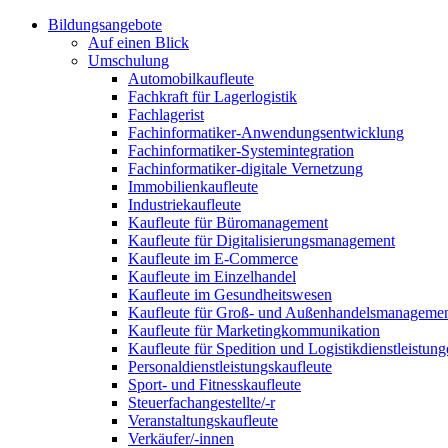
Bildungsangebote
Auf einen Blick
Umschulung
Automobilkaufleute
Fachkraft für Lagerlogistik
Fachlagerist
Fachinformatiker-Anwendungsentwicklung
Fachinformatiker-Systemintegration
Fachinformatiker-digitale Vernetzung
Immobilienkaufleute
Industriekaufleute
Kaufleute für Büromanagement
Kaufleute für Digitalisierungsmanagement
Kaufleute im E-Commerce
Kaufleute im Einzelhandel
Kaufleute im Gesundheitswesen
Kaufleute für Groß- und Außenhandelsmanageme
Kaufleute für Marketingkommunikation
Kaufleute für Spedition und Logistikdienstleistun
Personaldienstleistungskaufleute
Sport- und Fitnesskaufleute
Steuerfachangestellte/-r
Veranstaltungskaufleute
Verkäufer/-innen