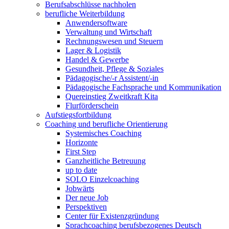
Berufsabschlüsse nachholen
berufliche Weiterbildung
Anwendersoftware
Verwaltung und Wirtschaft
Rechnungswesen und Steuern
Lager & Logistik
Handel & Gewerbe
Gesundheit, Pflege & Soziales
Pädagogische/-r Assistent/-in
Pädagogische Fachsprache und Kommunikation
Quereinstieg Zweitkraft Kita
Flurförderschein
Aufstiegsfortbildung
Coaching und berufliche Orientierung
Systemisches Coaching
Horizonte
First Step
Ganzheitliche Betreuung
up to date
SOLO Einzelcoaching
Jobwärts
Der neue Job
Perspektiven
Center für Existenzgründung
Sprachcoaching berufsbezogenes Deutsch