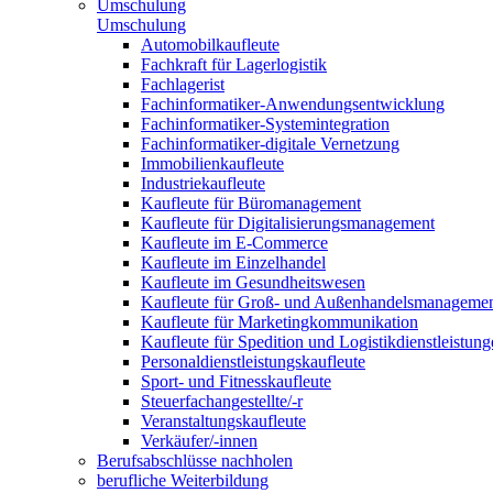
Umschulung
Umschulung
Automobilkaufleute
Fachkraft für Lagerlogistik
Fachlagerist
Fachinformatiker-Anwendungsentwicklung
Fachinformatiker-Systemintegration
Fachinformatiker-digitale Vernetzung
Immobilienkaufleute
Industriekaufleute
Kaufleute für Büromanagement
Kaufleute für Digitalisierungsmanagement
Kaufleute im E-Commerce
Kaufleute im Einzelhandel
Kaufleute im Gesundheitswesen
Kaufleute für Groß- und Außenhandelsmanageme
Kaufleute für Marketingkommunikation
Kaufleute für Spedition und Logistikdienstleistun
Personaldienstleistungskaufleute
Sport- und Fitnesskaufleute
Steuerfachangestellte/-r
Veranstaltungskaufleute
Verkäufer/-innen
Berufsabschlüsse nachholen
berufliche Weiterbildung