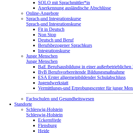
SOLO mit Sprachmittler*in
Anerkennung ausländische Abschlüsse
Online-Angebote
Sprach-und Integrationskurse
Sprach-und Integrationskurse
Fit in Deutsch
Non Stop
Deutsch und Beruf
Berufsbezogener Sprachkurs
Integrationskurse
Junge Menschen
Junge Menschen
BaE Berufsausbildung in einer außerbetrieblichen
BvB Berufsvorbereitende Bildungsmaßnahme
ESA Erster allgemeinbildender Schulabschluss
Jugendwerkstatt
Vermittlungs-und Erprobungscenter für junge Me
Fachschulen und Gesundheitswesen
Standorte
Schleswig-Holstein
Schleswig-Holstein
Eckernförde
Flensburg
Heide