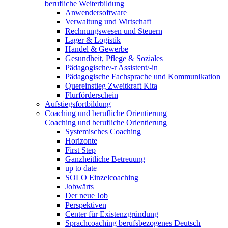
berufliche Weiterbildung
Anwendersoftware
Verwaltung und Wirtschaft
Rechnungswesen und Steuern
Lager & Logistik
Handel & Gewerbe
Gesundheit, Pflege & Soziales
Pädagogische/-r Assistent/-in
Pädagogische Fachsprache und Kommunikation
Quereinstieg Zweitkraft Kita
Flurförderschein
Aufstiegsfortbildung
Coaching und berufliche Orientierung
Coaching und berufliche Orientierung
Systemisches Coaching
Horizonte
First Step
Ganzheitliche Betreuung
up to date
SOLO Einzelcoaching
Jobwärts
Der neue Job
Perspektiven
Center für Existenzgründung
Sprachcoaching berufsbezogenes Deutsch