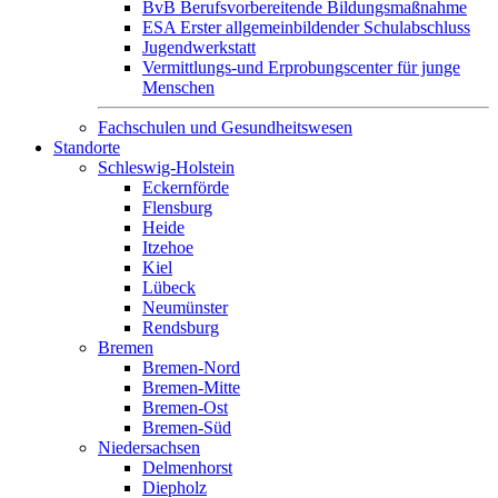
BvB Berufsvorbereitende Bildungsmaßnahme
ESA Erster allgemeinbildender Schulabschluss
Jugendwerkstatt
Vermittlungs-und Erprobungscenter für junge
Menschen
Fachschulen und Gesundheitswesen
Standorte
Schleswig-Holstein
Eckernförde
Flensburg
Heide
Itzehoe
Kiel
Lübeck
Neumünster
Rendsburg
Bremen
Bremen-Nord
Bremen-Mitte
Bremen-Ost
Bremen-Süd
Niedersachsen
Delmenhorst
Diepholz