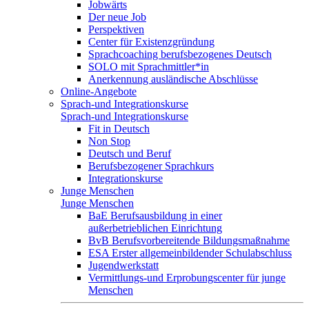
Jobwärts
Der neue Job
Perspektiven
Center für Existenzgründung
Sprachcoaching berufsbezogenes Deutsch
SOLO mit Sprachmittler*in
Anerkennung ausländische Abschlüsse
Online-Angebote
Sprach-und Integrationskurse
Sprach-und Integrationskurse
Fit in Deutsch
Non Stop
Deutsch und Beruf
Berufsbezogener Sprachkurs
Integrationskurse
Junge Menschen
Junge Menschen
BaE Berufsausbildung in einer
außerbetrieblichen Einrichtung
BvB Berufsvorbereitende Bildungsmaßnahme
ESA Erster allgemeinbildender Schulabschluss
Jugendwerkstatt
Vermittlungs-und Erprobungscenter für junge
Menschen