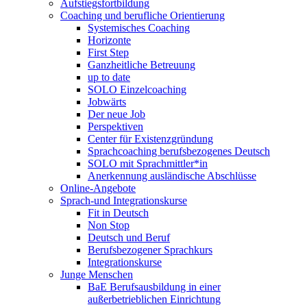
Aufstiegsfortbildung
Coaching und berufliche Orientierung
Systemisches Coaching
Horizonte
First Step
Ganzheitliche Betreuung
up to date
SOLO Einzelcoaching
Jobwärts
Der neue Job
Perspektiven
Center für Existenzgründung
Sprachcoaching berufsbezogenes Deutsch
SOLO mit Sprachmittler*in
Anerkennung ausländische Abschlüsse
Online-Angebote
Sprach-und Integrationskurse
Fit in Deutsch
Non Stop
Deutsch und Beruf
Berufsbezogener Sprachkurs
Integrationskurse
Junge Menschen
BaE Berufsausbildung in einer
außerbetrieblichen Einrichtung