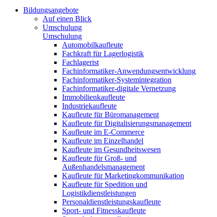
Bildungsangebote
Auf einen Blick
Umschulung
Umschulung
Automobilkaufleute
Fachkraft für Lagerlogistik
Fachlagerist
Fachinformatiker-Anwendungsentwicklung
Fachinformatiker-Systemintegration
Fachinformatiker-digitale Vernetzung
Immobilienkaufleute
Industriekaufleute
Kaufleute für Büromanagement
Kaufleute für Digitalisierungsmanagement
Kaufleute im E-Commerce
Kaufleute im Einzelhandel
Kaufleute im Gesundheitswesen
Kaufleute für Groß- und
Außenhandelsmanagement
Kaufleute für Marketingkommunikation
Kaufleute für Spedition und
Logistikdienstleistungen
Personaldienstleistungskaufleute
Sport- und Fitnesskaufleute