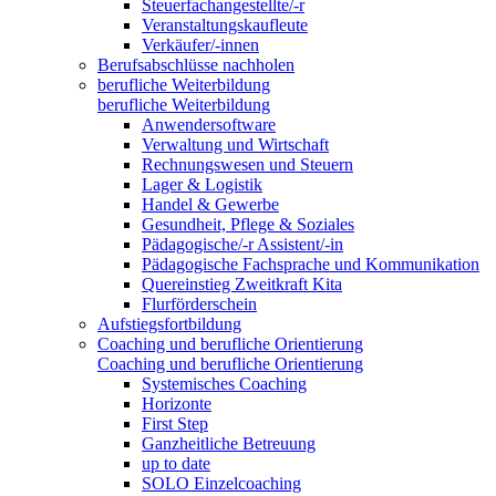
Steuerfachangestellte/-r
Veranstaltungskaufleute
Verkäufer/-innen
Berufsabschlüsse nachholen
berufliche Weiterbildung
berufliche Weiterbildung
Anwendersoftware
Verwaltung und Wirtschaft
Rechnungswesen und Steuern
Lager & Logistik
Handel & Gewerbe
Gesundheit, Pflege & Soziales
Pädagogische/-r Assistent/-in
Pädagogische Fachsprache und Kommunikation
Quereinstieg Zweitkraft Kita
Flurförderschein
Aufstiegsfortbildung
Coaching und berufliche Orientierung
Coaching und berufliche Orientierung
Systemisches Coaching
Horizonte
First Step
Ganzheitliche Betreuung
up to date
SOLO Einzelcoaching