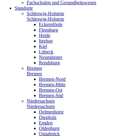
Fachschulen und Gesundheitswesen
Standorte
Schleswig-Holstein
Schleswig-Holstein
Eckernförde
Flensburg
Heide
Itzehoe
Kiel
Lübeck
Neumünster
Rendsburg
Bremen
Bremen
Bremen-Nord
Bremen-Mitte
Bremen-Ost
Bremen-Süd
Niedersachsen
Niedersachsen
Delmenhorst
Diepholz
Emden
Oldenburg
Osnabrück