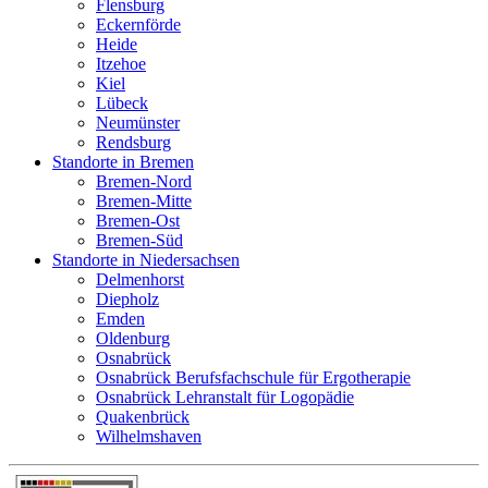
Flensburg
Eckernförde
Heide
Itzehoe
Kiel
Lübeck
Neumünster
Rendsburg
Standorte in Bremen
Bremen-Nord
Bremen-Mitte
Bremen-Ost
Bremen-Süd
Standorte in Niedersachsen
Delmenhorst
Diepholz
Emden
Oldenburg
Osnabrück
Osnabrück Berufsfachschule für Ergotherapie
Osnabrück Lehranstalt für Logopädie
Quakenbrück
Wilhelmshaven